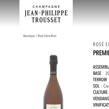
Boutique
/
Rosé Extra-Brut
ROSÉ E
PREMI
ASSEMBL
BASE
:
20
TERROIR
SOL
: Cray
CULTURE
VENDAN
VINIFICA