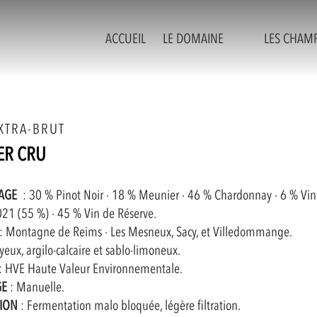
ACCUEIL
LE DOMAINE
LES CHAM
XTRA-BRUT
ER CRU
AGE
: 30 % Pinot Noir · 18 % Meunier · 46 % Chardonnay · 6 % Vi
21 (55 %) · 45 % Vin de Réserve.
: Montagne de Reims · Les Mesneux, Sacy, et Villedommange.
eux, argilo-calcaire et sablo-limoneux.
: HVE Haute Valeur Environnementale.
GE
: Manuelle.
TION
: Fermentation malo bloquée, légère filtration.