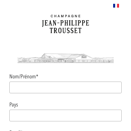
Nom/Prénom
*
Pays